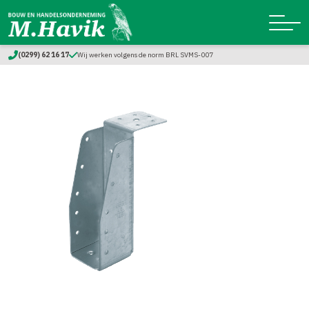
(0299) 62 16 17
Wij werken volgens de norm BRL SVMS-007