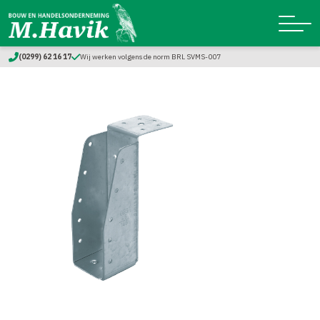
(0299) 62 16 17
Wij werken volgens de norm BRL SVMS-007